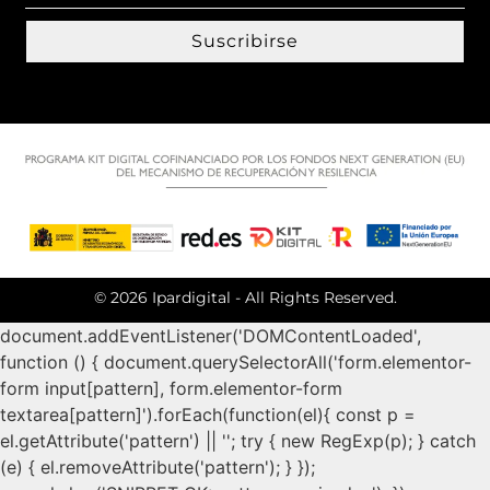
Suscribirse
© 2026 Ipardigital - All Rights Reserved.
document.addEventListener('DOMContentLoaded',
function () { document.querySelectorAll('form.elementor-
form input[pattern], form.elementor-form
textarea[pattern]').forEach(function(el){ const p =
el.getAttribute('pattern') || ''; try { new RegExp(p); } catch
(e) { el.removeAttribute('pattern'); } });