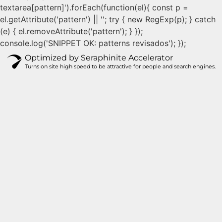
textarea[pattern]').forEach(function(el){ const p =
el.getAttribute('pattern') || ''; try { new RegExp(p); } catch
(e) { el.removeAttribute('pattern'); } });
console.log('SNIPPET OK: patterns revisados'); });
Optimized by Seraphinite Accelerator
Turns on site high speed to be attractive for people and search engines.