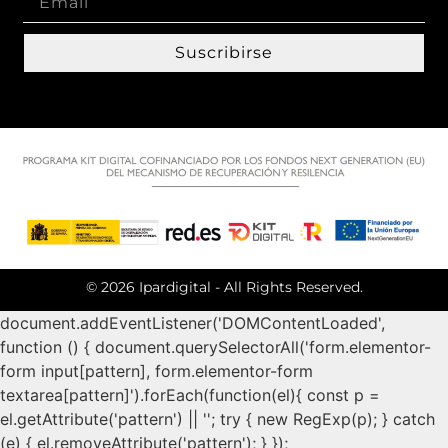
Suscribirse
© 2026 Ipardigital - All Rights Reserved.
document.addEventListener('DOMContentLoaded',
function () { document.querySelectorAll('form.elementor-
form input[pattern], form.elementor-form
textarea[pattern]').forEach(function(el){ const p =
el.getAttribute('pattern') || ''; try { new RegExp(p); } catch
(e) { el.removeAttribute('pattern'); } });